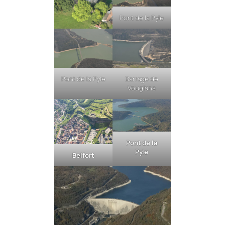
Pont de la Pyle
Pont de la Pyle
Barrage de
Vouglans
Pont de la
Pyle
Belfort