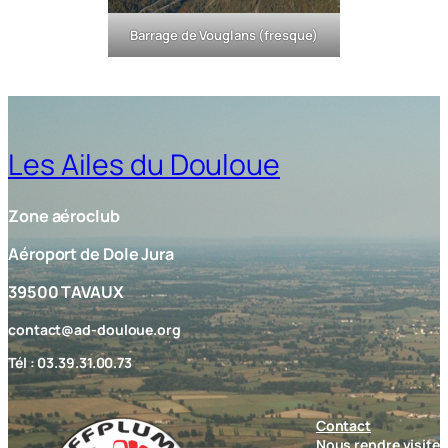
Barrage de Vouglans (fresque)
Les Ailes du Douloue
Zone aéroclub
Aéroport de Dole Jura
39500 TAVAUX
contact@ad-douloue.org
Tél : 03.39.31.00.73
Contact
Nous rendre visite