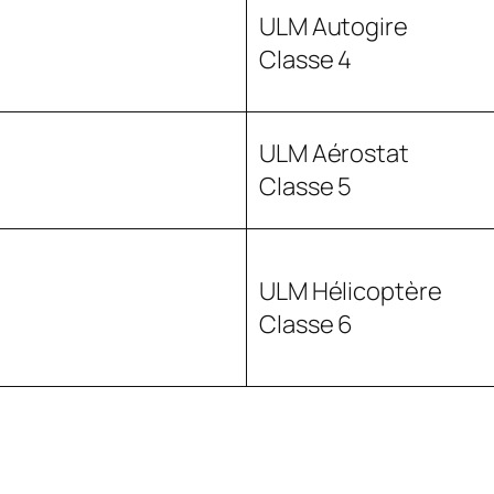
ULM Autogire
Classe 4
ULM Aérostat
Classe 5
ULM Hélicoptère
Classe 6