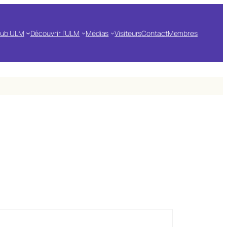
lub ULM
Découvrir l’ULM
Médias
Visiteurs
Contact
Membres